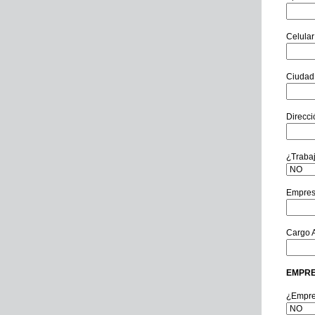
Celular
Ciudad
Direcci
¿Traba
Empres
Cargo A
EMPRE
¿Empre