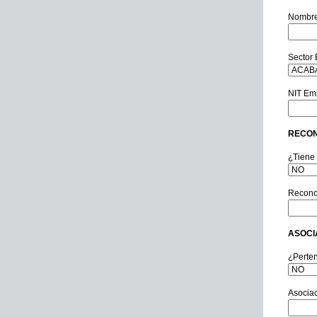
Nombre
Sector
NIT Em
RECON
¿Tiene
Recono
ASOCI
¿Perte
Asocia